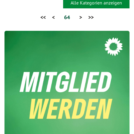
Alle Kategorien anzeigen
<<
<
64
>
>>