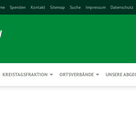
me
Spenden
Kontakt
Sitemap
Suche
Impressum
Datenschutz
N
KREISTAGSFRAKTION
ORTSVERBÄNDE
UNSERE ABG