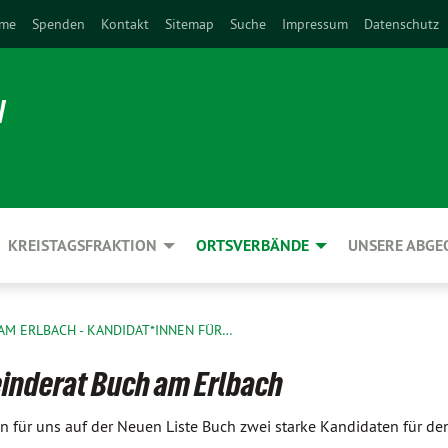
me
Spenden
Kontakt
Sitemap
Suche
Impressum
Datenschutz
N
KREISTAGSFRAKTION
ORTSVERBÄNDE
UNSERE ABG
AM ERLBACH - KANDIDAT*INNEN FÜR…
inderat Buch am Erlbach
n für uns auf der Neuen Liste Buch zwei starke Kandidaten für de