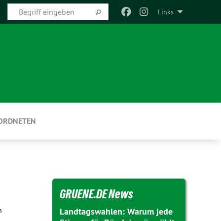
Links
EORDNETEN
GRUENE.DE News
n
Landtagswahlen: Warum jede