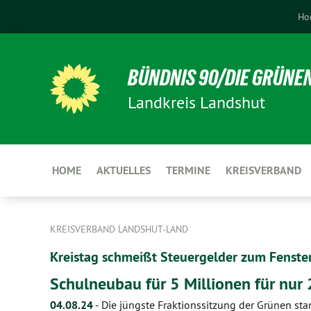
Ho
BÜNDNIS 90/DIE GRÜNE
Landkreis Landshut
HOME
AKTUELLES
TERMINE
KREISVERBAND
KREISVERBAND LANDSHUT-LAND
Kreistag schmeißt Steuergelder zum Fenster
Schulneubau für 5 Millionen für nur 
04.08.24
-
Die jüngste Fraktionssitzung der Grünen st