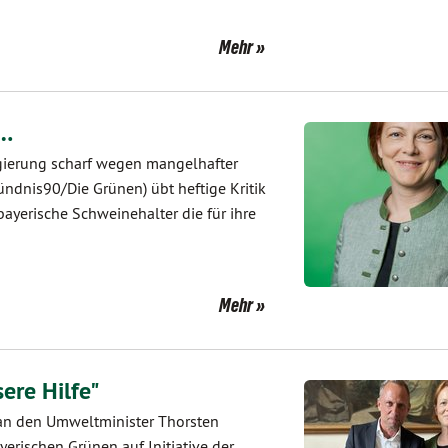
Mehr
e…
regierung scharf wegen mangelhafter
ündnis90/Die Grünen) übt heftige Kritik
ayerische Schweinehalter die für ihre
Mehr
ere Hilfe"
 an den Umweltminister Thorsten
yerischen Grünen auf Initiative der