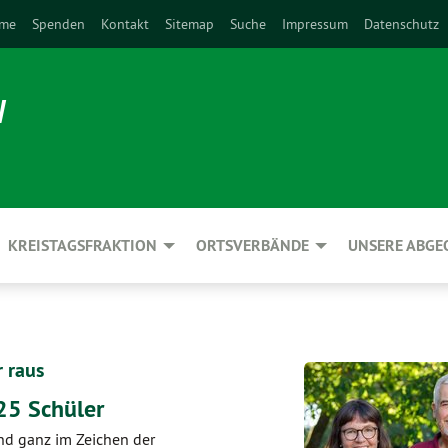
me
Spenden
Kontakt
Sitemap
Suche
Impressum
Datenschutz
N
KREISTAGSFRAKTION
ORTSVERBÄNDE
UNSERE ABG
 raus
25 Schüler
and ganz im Zeichen der