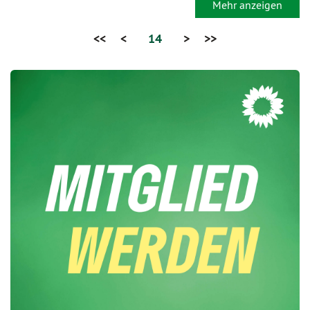
Mehr anzeigen
<<
<
14
>
>>