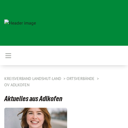
KREISVERBAND LANDSHUT-LAND
ORTSVERBÄNDE
OV ADLKOFEN
Aktuelles aus Adlkofen