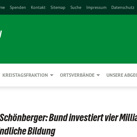
me
Spenden
Kontakt
Sitemap
Suche
Impressum
Datenschutz
N
KREISTAGSFRAKTION
ORTSVERBÄNDE
UNSERE ABG
chönberger: Bund investiert vier Mill
indliche Bildung