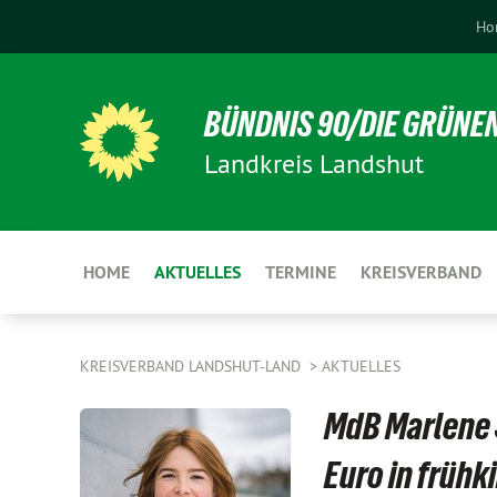
Ho
BÜNDNIS 90/DIE GRÜNE
Landkreis Landshut
HOME
AKTUELLES
TERMINE
KREISVERBAND
KREISVERBAND LANDSHUT-LAND
AKTUELLES
MdB Marlene S
Euro in frühk