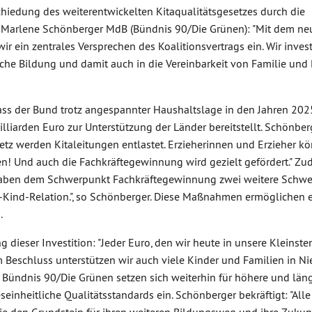
hiedung des weiterentwickelten Kitaqualitätsgesetzes durch die
t Marlene Schönberger MdB (Bündnis 90/Die Grünen): "Mit dem ne
ir ein zentrales Versprechen des Koalitionsvertrags ein. Wir inves
iche Bildung und damit auch in die Vereinbarkeit von Familie und B
dass der Bund trotz angespannter Haushaltslage in den Jahren 20
lliarden Euro zur Unterstützung der Länder bereitstellt. Schönber
setz werden Kitaleitungen entlastet. Erzieherinnen und Erzieher k
en! Und auch die Fachkräftegewinnung wird gezielt gefördert." Zu
r haben dem Schwerpunkt Fachkräftegewinnung zwei weitere Schw
t-Kind-Relation.", so Schönberger. Diese Maßnahmen ermöglichen 
.
dieser Investition: "Jeder Euro, den wir heute in unsere Kleinste
sem Beschluss unterstützen wir auch viele Kinder und Familien in N
" Bündnis 90/Die Grünen setzen sich weiterhin für höhere und läng
einheitliche Qualitätsstandards ein. Schönberger bekräftigt: "Alle