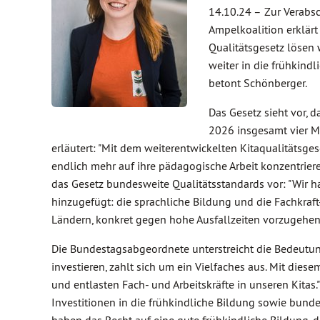
14.10.24 –
Zur Verabsc
Ampelkoalition erklär
Qualitätsgesetz lösen w
weiter in die frühkindl
betont Schönberger.
Das Gesetz sieht vor, 
2026 insgesamt vier Mi
erläutert: "Mit dem weiterentwickelten Kitaqualitätsge
endlich mehr auf ihre pädagogische Arbeit konzentrier
das Gesetz bundesweite Qualitätsstandards vor: "Wi
hinzugefügt: die sprachliche Bildung und die Fachkraf
Ländern, konkret gegen hohe Ausfallzeiten vorzugehen
Die Bundestagsabgeordnete unterstreicht die Bedeutung 
investieren, zahlt sich um ein Vielfaches aus. Mit die
und entlasten Fach- und Arbeitskräfte in unseren Kitas.
Investitionen in die frühkindliche Bildung sowie bundes