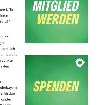
uen KiTa-
tieren
eruf ",
25 und
ger
önnen sich
dem bereite
erpunkte
es den
n
iederbayern
erfristige
 Kinder