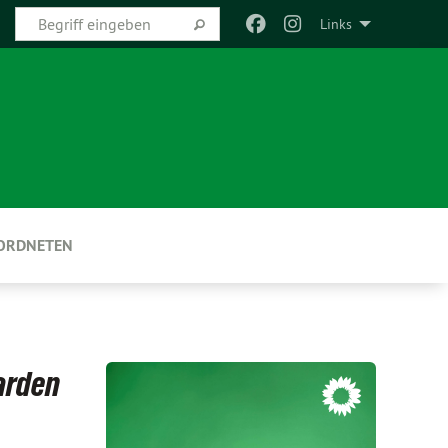
Links
EORDNETEN
iarden