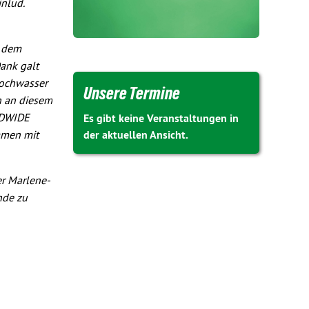
inlud.
e dem
Dank galt
Hochwasser
Unsere Termine
n an diesem
LDWIDE
Es gibt keine Veranstaltungen in
ammen mit
der aktuellen Ansicht.
er Marlene-
nde zu