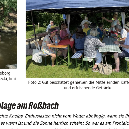
geborg
.l.), Irmi
Foto 2: Gut beschattet genießen die Mitfeiernden Kaf
und erfrischende Getränke
Anlage am Roßbach
chte Kneipp-Enthusiasten nicht vom Wetter abhängig, wann sie ih
 es warm ist und die Sonne herrlich scheint. So war es am Fronle