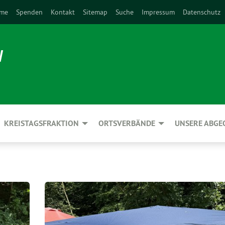
me
Spenden
Kontakt
Sitemap
Suche
Impressum
Datenschutz
N
KREISTAGSFRAKTION
ORTSVERBÄNDE
UNSERE ABG