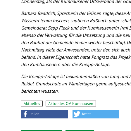
Donnerstag, als der Kumhausener Ortsverband der Grün
Barbara Beddrich, Sprecherin der Grünen sagte, diese 
Wassertreten
im frischen, sauberen Roßbach unter sch
Gemeinderat Sepp Fleck und der Kumhausenerin Irmi Sig
ebenso der Verwaltung für die Umsetzung und die neu 
den Bauhof der Gemeinde immer wieder beschäftigt. Die
Nachmittag viele der Anwesenden, unter den sich auc
befand. In dieser Eigenschaft hatte Pongratz das Proj
den Kumhausenern über die Kneipp-Anlage.
Die Kneipp-Anlage ist bekanntermaßen von Jung und Al
Reidel-Grundschule an Wandertagen gerne aufgesucht u
berichten wussten.
Aktuelles
Aktuelles OV Kumhausen
teilen
tweet