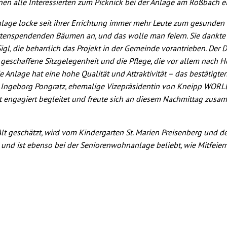
en alle Interessierten zum Picknick bei der Anlage am Roßbach e
Anlage locke seit ihrer Errichtung immer mehr Leute zum gesunden
attenspendenden Bäumen an, und das wolle man feiern. Sie dankt
l, die beharrlich das Projekt in der Gemeinde vorantrieben. Der 
geschaffene Sitzgelegenheit und die Pflege, die vor allem nach 
 Anlage hat eine hohe Qualität und Attraktivität – das bestätigte
h Ingeborg Pongratz, ehemalige Vizepräsidentin von Kneipp WOR
ekt engagiert begleitet und freute sich an diesem Nachmittag zus
t geschätzt, wird vom Kindergarten St. Marien Preisenberg und d
nd ist ebenso bei der Seniorenwohnanlage beliebt, wie Mitfeier