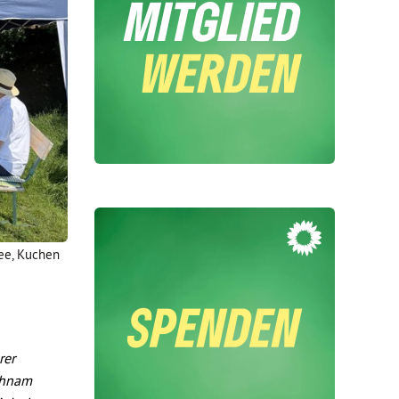
fee, Kuchen
rer
ichnam