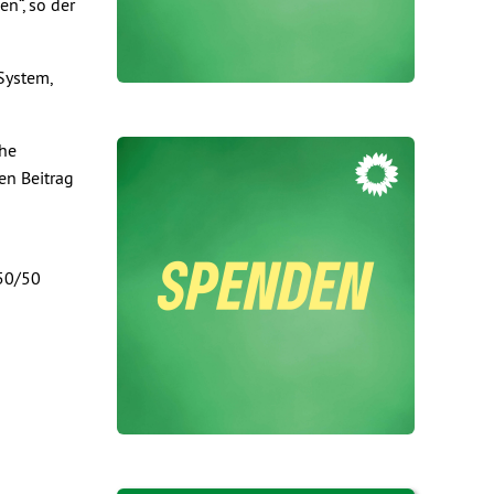
n“, so der
System,
ahe
en Beitrag
„50/50