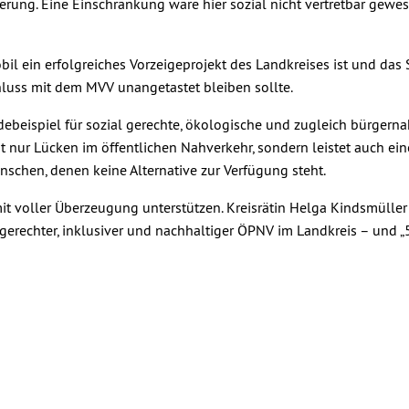
rung. Eine Einschränkung wäre hier sozial nicht vertretbar gewese
il ein erfolgreiches Vorzeigeprojekt des Landkreises ist und das 
uss mit dem MVV unangetastet bleiben sollte.
adebeispiel für sozial gerechte, ökologische und zugleich bürgern
ht nur Lücken im öffentlichen Nahverkehr, sondern leistet auch ein
enschen, denen keine Alternative zur Verfügung steht.
t voller Überzeugung unterstützen. Kreisrätin Helga Kindsmüller
 gerechter, inklusiver und nachhaltiger ÖPNV im Landkreis – und 