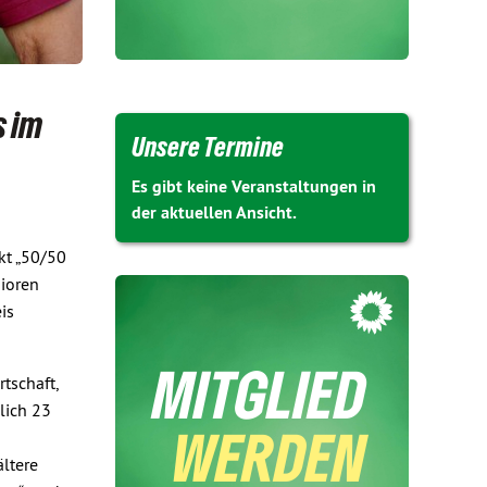
s im
Unsere Termine
Es gibt keine Veranstaltungen in
der aktuellen Ansicht.
kt „50/50
nioren
is
tschaft,
lich 23
ältere