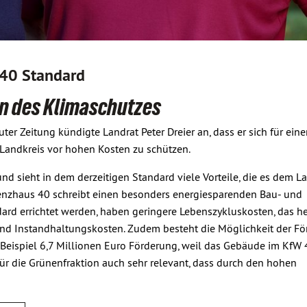
40 Standard
n des Klimaschutzes
ter Zeitung kündigte Landrat Peter Dreier an, dass er sich für ein
Landkreis vor hohen Kosten zu schützen.
 und sieht in dem derzeitigen Standard viele Vorteile, die es dem L
zienzhaus 40 schreibt einen besonders energiesparenden Bau- und
rd errichtet werden, haben geringere Lebenszykluskosten, das hei
und Instandhaltungskosten. Zudem besteht die Möglichkeit der Fö
eispiel 6,7 Millionen Euro Förderung, weil das Gebäude im KfW 
 für die Grünenfraktion auch sehr relevant, dass durch den hohen